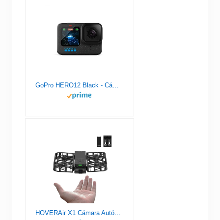
GoPro HERO12 Black - Cámara de acción a Prueba de Agua con Video 5.3K60 Ultra HD, Fotos de 27MP, HDR, Sensor de Imagen de 1/1.9", transmisión en Vivo, cámara Web, estabilización
HOVERAir X1 Cámara Autónoma Voladora, Dron de Bolsillo con Video HDR, Despegue de la Palma, Rutas de Vuelo Inteligentes, Modo Sígueme, Cámara de Acción con Control Manos Libres, Negro (Combo)