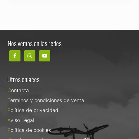
Footer
Nos vemos en las redes
Otros enlaces
Contacta
Términos y condiciones de venta
Política de privacidad
Aviso Legal
Política de cookies