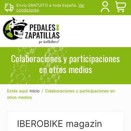
Menu
Skip
Skip
Skip
Envío GRATUITO a toda España.
Ver
B
condiciones
.
to
to
to
primary
main
footer
H
navigation
content
Rutas
de
Colaboraciones y participaciones
mtb
en otros medios
y
senderismo
para
escapar
del
Estás aquí:
Inicio
/
Colaboraciones y participaciones en
sofá
otros medios
IBEROBIKE magazin