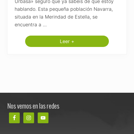
Urbasa» seguro que ya sabéis de que estoy
hablando. Esta pequeña población Navarra,
situada en la Merindad de Estella, se
encuentra a …
Leer +
I
n
s
c
r
i
p
c
i
o
n
Footer
e
s
Nos vemos en las redes
a
b
i
e
r
t