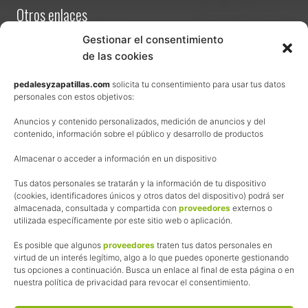
a
Otros enlaces
s
p
a
Contacta
Gestionar el consentimiento
r
a
de las cookies
Términos y condiciones de venta
l
a
Política de privacidad
pedalesyzapatillas.com
solicita tu consentimiento para usar tus datos
I
personales con estos objetivos:
V
Aviso Legal
T
r
Anuncios y contenido personalizados, medición de anuncios y del
Política de cookies
a
contenido, información sobre el público y desarrollo de productos
v
Uso de los contenidos del blog (CC)
e
Almacenar o acceder a información en un dispositivo
s
í
Afiliación
Tus datos personales se tratarán y la información de tu dispositivo
a
(cookies, identificadores únicos y otros datos del dispositivo) podrá ser
B
T
almacenada, consultada y compartida con
proveedores
externos o
La web de Pedalesyzapatillas utiliza programas de afiliación.
T
utilizada específicamente por este sitio web o aplicación.
¿Qué significa esto?
A
b
Cuando recomiendo algún producto, pongo enlaces a tiendas
Es posible que algunos
proveedores
traten tus datos personales en
á
online que utilizo y, por cada compra que realizas, me llevo
virtud de un interés legítimo, algo a lo que puedes oponerte gestionando
r
tus opciones a continuación. Busca un enlace al final de esta página o en
una comisión sin que a ti te cueste más dinero.
z
nuestra política de privacidad para revocar el consentimiento.
u
Esas comisiones me permiten seguir manteniendo esta web,
z
pagar el alojamiento, el dominio y, lo que es más importante,