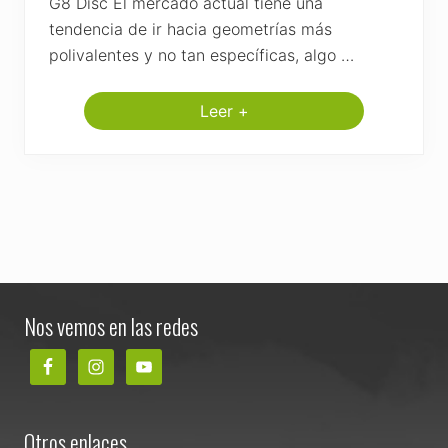
G8 Disc El mercado actual tiene una
tendencia de ir hacia geometrías más
polivalentes y no tan específicas, algo …
Leer +
B
H
G
8
D
i
s
c
,
l
a
Footer
B
e
Nos vemos en las redes
s
t
i
a
A
e
r
Otros enlaces
o