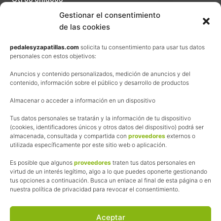
A
l
Contacta
Gestionar el consentimiento
a
v
de las cookies
Términos y condiciones de venta
e
s
Política de privacidad
pedalesyzapatillas.com
solicita tu consentimiento para usar tus datos
a
personales con estos objetivos:
Aviso Legal
Anuncios y contenido personalizados, medición de anuncios y del
Política de cookies
contenido, información sobre el público y desarrollo de productos
Uso de los contenidos del blog (CC)
Almacenar o acceder a información en un dispositivo
Afiliación
Tus datos personales se tratarán y la información de tu dispositivo
(cookies, identificadores únicos y otros datos del dispositivo) podrá ser
almacenada, consultada y compartida con
proveedores
externos o
La web de Pedalesyzapatillas utiliza programas de afiliación.
utilizada específicamente por este sitio web o aplicación.
¿Qué significa esto?
Cuando recomiendo algún producto, pongo enlaces a tiendas
Es posible que algunos
proveedores
traten tus datos personales en
online que utilizo y, por cada compra que realizas, me llevo
virtud de un interés legítimo, algo a lo que puedes oponerte gestionando
tus opciones a continuación. Busca un enlace al final de esta página o en
una comisión sin que a ti te cueste más dinero.
nuestra política de privacidad para revocar el consentimiento.
Esas comisiones me permiten seguir manteniendo esta web,
pagar el alojamiento, el dominio y, lo que es más importante,
las inscripciones a muchas de las marchas para después
Aceptar