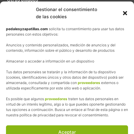
r
a
Contacta
Gestionar el consentimiento
v
e
de las cookies
Términos y condiciones de venta
l
,
Política de privacidad
pedalesyzapatillas.com
solicita tu consentimiento para usar tus datos
l
personales con estos objetivos:
a
Aviso Legal
I
B
Anuncios y contenido personalizados, medición de anuncios y del
Política de cookies
u
contenido, información sobre el público y desarrollo de productos
r
Uso de los contenidos del blog (CC)
e
Almacenar o acceder a información en un dispositivo
b
a
Afiliación
Tus datos personales se tratarán y la información de tu dispositivo
G
(cookies, identificadores únicos y otros datos del dispositivo) podrá ser
r
a
almacenada, consultada y compartida con
proveedores
externos o
La web de Pedalesyzapatillas utiliza programas de afiliación.
v
utilizada específicamente por este sitio web o aplicación.
¿Qué significa esto?
e
l
Cuando recomiendo algún producto, pongo enlaces a tiendas
Es posible que algunos
proveedores
traten tus datos personales en
2
online que utilizo y, por cada compra que realizas, me llevo
virtud de un interés legítimo, algo a lo que puedes oponerte gestionando
0
tus opciones a continuación. Busca un enlace al final de esta página o en
una comisión sin que a ti te cueste más dinero.
2
nuestra política de privacidad para revocar el consentimiento.
5
Esas comisiones me permiten seguir manteniendo esta web,
pagar el alojamiento, el dominio y, lo que es más importante,
las inscripciones a muchas de las marchas para después
Aceptar