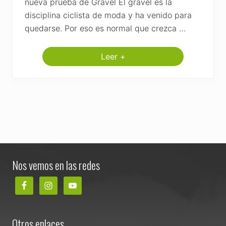
nueva prueba de Gravel El gravel es la
disciplina ciclista de moda y ha venido para
quedarse. Por eso es normal que crezca …
Leer +
N
a
c
e
u
n
a
n
u
e
v
Footer
a
p
Nos vemos en las redes
r
u
e
b
a
d
e
Otros enlaces
G