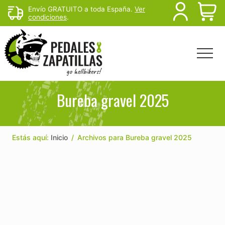
Menu
Skip
Skip
Envío GRATUITO a toda España.
Ver
B
condiciones
.
to
to
main
footer
H
content
Menu
Head
Righ
Rutas
de
Bureba gravel 2025
mtb
y
senderismo
para
Estás aquí:
Inicio
/
Archivos para Bureba gravel 2025
escapar
del
sofá