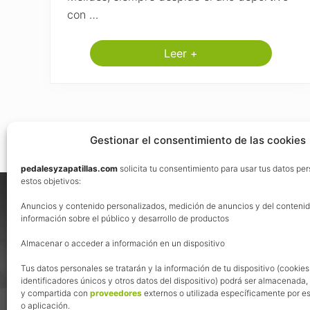
con …
Leer +
R
u
t
a
s
e
c
r
Gestionar el consentimiento de las cookies
e
t
a
pedalesyzapatillas.com
solicita tu consentimiento para usar tus datos pe
Footer
e
estos objetivos:
n
Nos vemos en las redes
B
Anuncios y contenido personalizados, medición de anuncios y del contenid
T
información sobre el público y desarrollo de productos
T
p
Almacenar o acceder a información en un dispositivo
o
r
l
Tus datos personales se tratarán y la información de tu dispositivo (cookies
a
identificadores únicos y otros datos del dispositivo) podrá ser almacenada
s
y compartida con
proveedores
externos o utilizada específicamente por es
B
o aplicación.