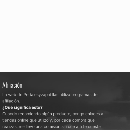
Afiliación
La web de Pedalesyzapatillas utiliza programas de
afiliación.
¿Qué significa esto?
Cuando recomiendo algún producto, pongo enlaces a
tiendas online que utilizo y, por cada compra que
realizas, me llevo una comisión sin que a ti te cueste