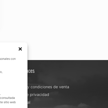
rsonales con
Otros enlaces
o,
Contacta
Términos y condiciones de venta
,
Política de privacidad
, consultada
Aviso Legal
te sitio web