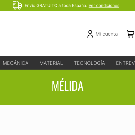
Envío GRATUITO a toda España.
Ver condiciones
.
Before
Header
Header
Mi cuenta
Right
MECÁNICA
MATERIAL
TECNOLOGÍA
ENTREV
MÉLIDA