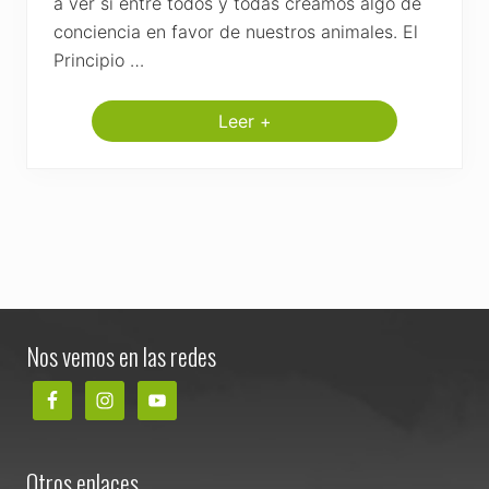
a ver si entre todos y todas creamos algo de
conciencia en favor de nuestros animales. El
Principio …
Leer +
A
d
i
ó
s
G
u
o
l
i
-
Footer
G
u
Nos vemos en las redes
o
l
i
Otros enlaces