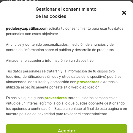
Contacta
Gestionar el consentimiento
de las cookies
Términos y condiciones de venta
Política de privacidad
pedalesyzapatillas.com
solicita tu consentimiento para usar tus datos
personales con estos objetivos:
Aviso Legal
Anuncios y contenido personalizados, medición de anuncios y del
Política de cookies
contenido, información sobre el público y desarrollo de productos
Uso de los contenidos del blog (CC)
Almacenar o acceder a información en un dispositivo
Afiliación
Tus datos personales se tratarán y la información de tu dispositivo
(cookies, identificadores únicos y otros datos del dispositivo) podrá ser
almacenada, consultada y compartida con
proveedores
externos o
La web de Pedalesyzapatillas utiliza programas de afiliación.
utilizada específicamente por este sitio web o aplicación.
¿Qué significa esto?
Cuando recomiendo algún producto, pongo enlaces a tiendas
Es posible que algunos
proveedores
traten tus datos personales en
online que utilizo y, por cada compra que realizas, me llevo
virtud de un interés legítimo, algo a lo que puedes oponerte gestionando
tus opciones a continuación. Busca un enlace al final de esta página o en
una comisión sin que a ti te cueste más dinero.
nuestra política de privacidad para revocar el consentimiento.
Esas comisiones me permiten seguir manteniendo esta web,
pagar el alojamiento, el dominio y, lo que es más importante,
las inscripciones a muchas de las marchas para después
Aceptar