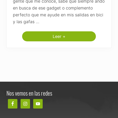
gente que me conoce, sabe que siempre ando
en busca de ese gadget o complemento
perfecto que me ayude en mis salidas en bici
y las gafas …
Leer +
P
o
w
s
t
e
r
T
i
d
a
Footer
l
Z
Nos vemos en las redes
e
i
s
s
,
l