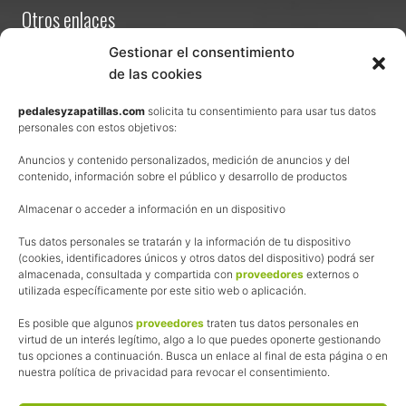
a
Otros enlaces
s
g
a
Contacta
Gestionar el consentimiento
f
a
de las cookies
Términos y condiciones de venta
s
d
Política de privacidad
pedalesyzapatillas.com
solicita tu consentimiento para usar tus datos
e
personales con estos objetivos:
c
Aviso Legal
i
c
Anuncios y contenido personalizados, medición de anuncios y del
Política de cookies
l
contenido, información sobre el público y desarrollo de productos
i
Uso de los contenidos del blog (CC)
s
Almacenar o acceder a información en un dispositivo
m
o
Afiliación
Tus datos personales se tratarán y la información de tu dispositivo
d
(cookies, identificadores únicos y otros datos del dispositivo) podrá ser
e
f
almacenada, consultada y compartida con
proveedores
externos o
La web de Pedalesyzapatillas utiliza programas de afiliación.
i
utilizada específicamente por este sitio web o aplicación.
¿Qué significa esto?
n
i
Cuando recomiendo algún producto, pongo enlaces a tiendas
Es posible que algunos
proveedores
traten tus datos personales en
t
online que utilizo y, por cada compra que realizas, me llevo
virtud de un interés legítimo, algo a lo que puedes oponerte gestionando
i
tus opciones a continuación. Busca un enlace al final de esta página o en
una comisión sin que a ti te cueste más dinero.
v
nuestra política de privacidad para revocar el consentimiento.
a
Esas comisiones me permiten seguir manteniendo esta web,
s
pagar el alojamiento, el dominio y, lo que es más importante,