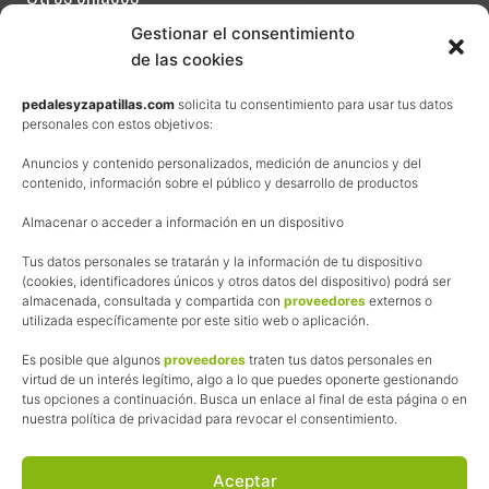
a
s
Contacta
Gestionar el consentimiento
t
e
de las cookies
Términos y condiciones de venta
r
Política de privacidad
pedalesyzapatillas.com
solicita tu consentimiento para usar tus datos
personales con estos objetivos:
Aviso Legal
Anuncios y contenido personalizados, medición de anuncios y del
Política de cookies
contenido, información sobre el público y desarrollo de productos
Uso de los contenidos del blog (CC)
Almacenar o acceder a información en un dispositivo
Afiliación
Tus datos personales se tratarán y la información de tu dispositivo
(cookies, identificadores únicos y otros datos del dispositivo) podrá ser
almacenada, consultada y compartida con
proveedores
externos o
La web de Pedalesyzapatillas utiliza programas de afiliación.
utilizada específicamente por este sitio web o aplicación.
¿Qué significa esto?
Cuando recomiendo algún producto, pongo enlaces a tiendas
Es posible que algunos
proveedores
traten tus datos personales en
online que utilizo y, por cada compra que realizas, me llevo
virtud de un interés legítimo, algo a lo que puedes oponerte gestionando
tus opciones a continuación. Busca un enlace al final de esta página o en
una comisión sin que a ti te cueste más dinero.
nuestra política de privacidad para revocar el consentimiento.
Esas comisiones me permiten seguir manteniendo esta web,
pagar el alojamiento, el dominio y, lo que es más importante,
las inscripciones a muchas de las marchas para después
Aceptar