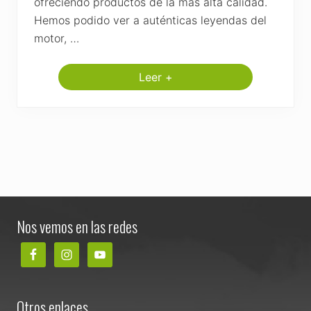
ofreciendo productos de la más alta calidad.
Hemos podido ver a auténticas leyendas del
motor, …
Leer +
C
a
s
c
o
R
u
d
y
P
r
Footer
o
j
Nos vemos en las redes
e
c
t
R
a
c
e
Otros enlaces
m