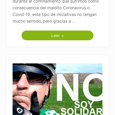
durante el confinamiento que sufrimos como
consecuencia del maldito Coronavirus o
Covid-19, este tipo de iniciativas no tengan
mucho sentido, pero gracias a …
Leer +
R
e
t
o
s
s
o
l
i
d
a
r
i
o
s
:
K
i
l