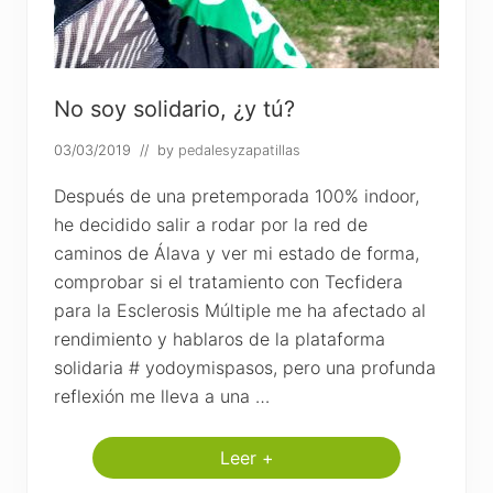
ó
m
e
t
r
o
s
No soy solidario, ¿y tú?
p
o
03/03/2019
// by
pedalesyzapatillas
r
E
u
Después de una pretemporada 100% indoor,
r
he decidido salir a rodar por la red de
o
s
caminos de Álava y ver mi estado de forma,
comprobar si el tratamiento con Tecfidera
para la Esclerosis Múltiple me ha afectado al
rendimiento y hablaros de la plataforma
solidaria # yodoymispasos, pero una profunda
reflexión me lleva a una …
Leer +
N
o