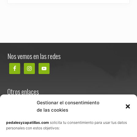
s
o
y
s
o
l
i
d
a
Footer
r
i
Nos vemos en las redes
o
,
¿
y
t
ú
?
Otros enlaces
Contacta
Gestionar el consentimiento
de las cookies
Términos y condiciones de venta
Política de privacidad
pedalesyzapatillas.com
solicita tu consentimiento para usar tus datos
personales con estos objetivos:
Aviso Legal