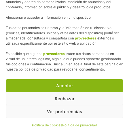
Anuncios y contenido personalizados, medición de anuncios y del
Política de cookies
contenido, información sobre el público y desarrollo de productos
Uso de los contenidos del blog (CC)
Almacenar o acceder a información en un dispositivo
Afiliación
Tus datos personales se tratarán y la información de tu dispositivo
(cookies, identificadores únicos y otros datos del dispositivo) podrá ser
almacenada, consultada y compartida con
proveedores
externos o
La web de Pedalesyzapatillas utiliza programas de afiliación.
utilizada específicamente por este sitio web o aplicación.
¿Qué significa esto?
Cuando recomiendo algún producto, pongo enlaces a tiendas
Es posible que algunos
proveedores
traten tus datos personales en
online que utilizo y, por cada compra que realizas, me llevo
virtud de un interés legítimo, algo a lo que puedes oponerte gestionando
tus opciones a continuación. Busca un enlace al final de esta página o en
una comisión sin que a ti te cueste más dinero.
nuestra política de privacidad para revocar el consentimiento.
Esas comisiones me permiten seguir manteniendo esta web,
pagar el alojamiento, el dominio y, lo que es más importante,
las inscripciones a muchas de las marchas para después
Aceptar
poder enseñaroslas.
Siempre escribo sobre productos y tiendas que he probado
Rechazar
por lo que podréis leer lo bueno y lo malo.
Ver preferencias
© 2026 ·
Pedales y Zapatillas
· Todos los derechos reservados ·
Política de cookies
Política de privacidad