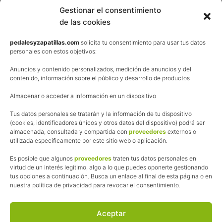
Contacta
Gestionar el consentimiento
de las cookies
Términos y condiciones de venta
Política de privacidad
pedalesyzapatillas.com
solicita tu consentimiento para usar tus datos
personales con estos objetivos:
Aviso Legal
Anuncios y contenido personalizados, medición de anuncios y del
Política de cookies
contenido, información sobre el público y desarrollo de productos
Uso de los contenidos del blog (CC)
Almacenar o acceder a información en un dispositivo
Tus datos personales se tratarán y la información de tu dispositivo
Afiliación
(cookies, identificadores únicos y otros datos del dispositivo) podrá ser
almacenada, consultada y compartida con
proveedores
externos o
La web de Pedalesyzapatillas utiliza programas de afiliación.
utilizada específicamente por este sitio web o aplicación.
¿Qué significa esto?
Cuando recomiendo algún producto, pongo enlaces a tiendas
Es posible que algunos
proveedores
traten tus datos personales en
online que utilizo y, por cada compra que realizas, me llevo
virtud de un interés legítimo, algo a lo que puedes oponerte gestionando
tus opciones a continuación. Busca un enlace al final de esta página o en
una comisión sin que a ti te cueste más dinero.
nuestra política de privacidad para revocar el consentimiento.
Esas comisiones me permiten seguir manteniendo esta web,
pagar el alojamiento, el dominio y, lo que es más importante,
las inscripciones a muchas de las marchas para después
Aceptar
poder enseñaroslas.