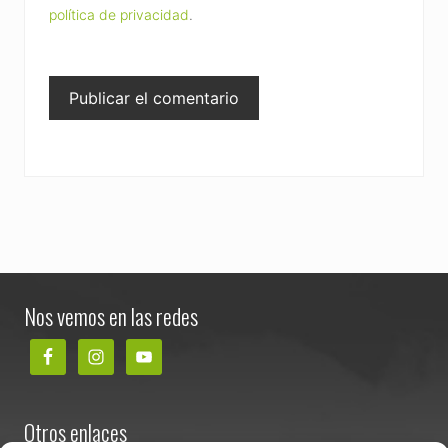
política de privacidad
.
Footer
Nos vemos en las redes
Otros enlaces