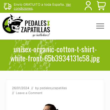
Menu
Skip
Skip
Envío GRATUITO a toda España.
Ver
B
condiciones
.
to
to
main
footer
H
content
Menu
Head
Righ
Rutas
de
unisex-organic-cotton-t-shirt-
mtb
white-front-65b3934131c58.jpg
y
senderismo
para
escapar
del
sofá
26/01/2024
// by
pedalesyzapatillas
//
Leave a Comment