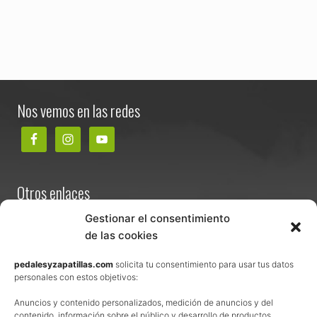
Footer
Nos vemos en las redes
Otros enlaces
Contacta
Gestionar el consentimiento
de las cookies
Términos y condiciones de venta
Política de privacidad
pedalesyzapatillas.com
solicita tu consentimiento para usar tus datos
personales con estos objetivos:
Aviso Legal
Anuncios y contenido personalizados, medición de anuncios y del
Política de cookies
contenido, información sobre el público y desarrollo de productos