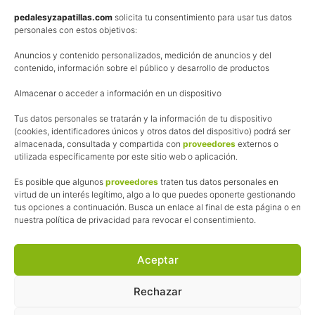
Política de privacidad
pedalesyzapatillas.com
solicita tu consentimiento para usar tus datos
personales con estos objetivos:
Aviso Legal
Anuncios y contenido personalizados, medición de anuncios y del
Política de cookies
contenido, información sobre el público y desarrollo de productos
Uso de los contenidos del blog (CC)
Almacenar o acceder a información en un dispositivo
Tus datos personales se tratarán y la información de tu dispositivo
Afiliación
(cookies, identificadores únicos y otros datos del dispositivo) podrá ser
almacenada, consultada y compartida con
proveedores
externos o
La web de Pedalesyzapatillas utiliza programas de afiliación.
utilizada específicamente por este sitio web o aplicación.
¿Qué significa esto?
Cuando recomiendo algún producto, pongo enlaces a tiendas
Es posible que algunos
proveedores
traten tus datos personales en
online que utilizo y, por cada compra que realizas, me llevo
virtud de un interés legítimo, algo a lo que puedes oponerte gestionando
tus opciones a continuación. Busca un enlace al final de esta página o en
una comisión sin que a ti te cueste más dinero.
nuestra política de privacidad para revocar el consentimiento.
Esas comisiones me permiten seguir manteniendo esta web,
pagar el alojamiento, el dominio y, lo que es más importante,
las inscripciones a muchas de las marchas para después
Aceptar
poder enseñaroslas.
Siempre escribo sobre productos y tiendas que he probado
Rechazar
por lo que podréis leer lo bueno y lo malo.