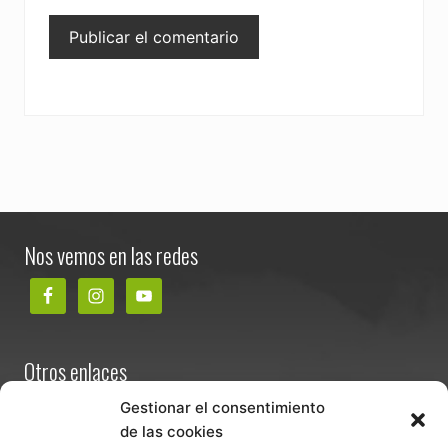
Footer
Nos vemos en las redes
Otros enlaces
Contacta
Gestionar el consentimiento
de las cookies
Términos y condiciones de venta