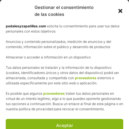
Contacta
Gestionar el consentimiento
de las cookies
Términos y condiciones de venta
Política de privacidad
pedalesyzapatillas.com
solicita tu consentimiento para usar tus datos
personales con estos objetivos:
Aviso Legal
Anuncios y contenido personalizados, medición de anuncios y del
Política de cookies
contenido, información sobre el público y desarrollo de productos
Uso de los contenidos del blog (CC)
Almacenar o acceder a información en un dispositivo
Tus datos personales se tratarán y la información de tu dispositivo
Afiliación
(cookies, identificadores únicos y otros datos del dispositivo) podrá ser
almacenada, consultada y compartida con
proveedores
externos o
La web de Pedalesyzapatillas utiliza programas de afiliación.
utilizada específicamente por este sitio web o aplicación.
¿Qué significa esto?
Cuando recomiendo algún producto, pongo enlaces a tiendas
Es posible que algunos
proveedores
traten tus datos personales en
online que utilizo y, por cada compra que realizas, me llevo
virtud de un interés legítimo, algo a lo que puedes oponerte gestionando
tus opciones a continuación. Busca un enlace al final de esta página o en
una comisión sin que a ti te cueste más dinero.
nuestra política de privacidad para revocar el consentimiento.
Esas comisiones me permiten seguir manteniendo esta web,
pagar el alojamiento, el dominio y, lo que es más importante,
las inscripciones a muchas de las marchas para después
Aceptar