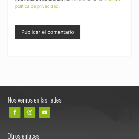
política de privacidad
.
Footer
Nos vemos en las redes
Otros enlaces