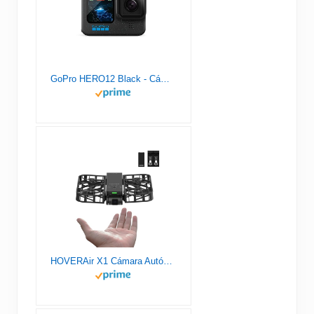
GoPro HERO12 Black - Cámara de acción a Prueba de Agua con Video 5.3K60 Ultra HD, Fotos de 27MP, HDR, Sensor de Imagen de 1/1.9", transmisión en Vivo, cámara Web, estabilización
HOVERAir X1 Cámara Autónoma Voladora, Dron de Bolsillo con Video HDR, Despegue de la Palma, Rutas de Vuelo Inteligentes, Modo Sígueme, Cámara de Acción con Control Manos Libres, Negro (Combo)