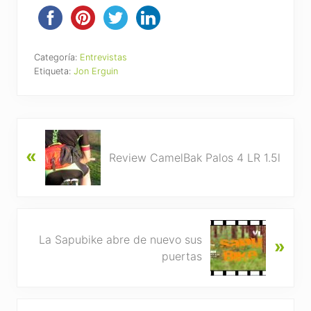
Categoría:
Entrevistas
Etiqueta:
Jon Erguin
P
«
r
Review CamelBak Palos 4 LR 1.5l
e
v
i
o
N
u
La Sapubike abre de nuevo sus
»
e
s
puertas
x
P
t
o
P
s
Reader
o