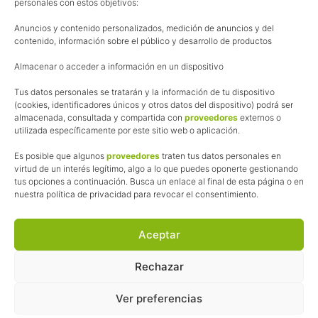
personales con estos objetivos:
Aviso Legal
Anuncios y contenido personalizados, medición de anuncios y del
Política de cookies
contenido, información sobre el público y desarrollo de productos
Uso de los contenidos del blog (CC)
Almacenar o acceder a información en un dispositivo
Tus datos personales se tratarán y la información de tu dispositivo
Afiliación
(cookies, identificadores únicos y otros datos del dispositivo) podrá ser
almacenada, consultada y compartida con
proveedores
externos o
La web de Pedalesyzapatillas utiliza programas de afiliación.
utilizada específicamente por este sitio web o aplicación.
¿Qué significa esto?
Cuando recomiendo algún producto, pongo enlaces a tiendas
Es posible que algunos
proveedores
traten tus datos personales en
online que utilizo y, por cada compra que realizas, me llevo
virtud de un interés legítimo, algo a lo que puedes oponerte gestionando
tus opciones a continuación. Busca un enlace al final de esta página o en
una comisión sin que a ti te cueste más dinero.
nuestra política de privacidad para revocar el consentimiento.
Esas comisiones me permiten seguir manteniendo esta web,
pagar el alojamiento, el dominio y, lo que es más importante,
las inscripciones a muchas de las marchas para después
Aceptar
poder enseñaroslas.
Siempre escribo sobre productos y tiendas que he probado
Rechazar
por lo que podréis leer lo bueno y lo malo.
Ver preferencias