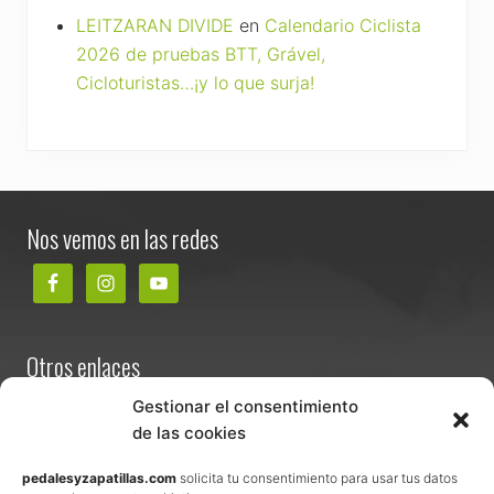
LEITZARAN DIVIDE
en
Calendario Ciclista
2026 de pruebas BTT, Grável,
Cicloturistas…¡y lo que surja!
Footer
Nos vemos en las redes
Otros enlaces
Contacta
Gestionar el consentimiento
de las cookies
Términos y condiciones de venta
Política de privacidad
pedalesyzapatillas.com
solicita tu consentimiento para usar tus datos