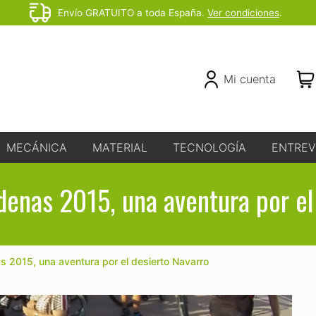
Envío GRATUITO a toda España.
Ver condiciones
.
Before
Header
Header
Mi cuenta
Right
MECÁNICA
MATERIAL
TECNOLOGÍA
ENTREV
enas 2015, una aventura por el
 2015, una aventura por el desierto Navarro