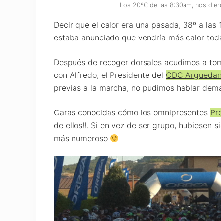
Los 20ºC de las 8:30am, nos diero
Decir que el calor era una pasada, 38º a las 
estaba anunciado que vendría más calor toda
Después de recoger dorsales acudimos a toma
con Alfredo, el Presidente del
CDC Argueda
previas a la marcha, no pudimos hablar dem
Caras conocidas cómo los omnipresentes
Pr
de ellos!!. Si en vez de ser grupo, hubiesen s
más numeroso