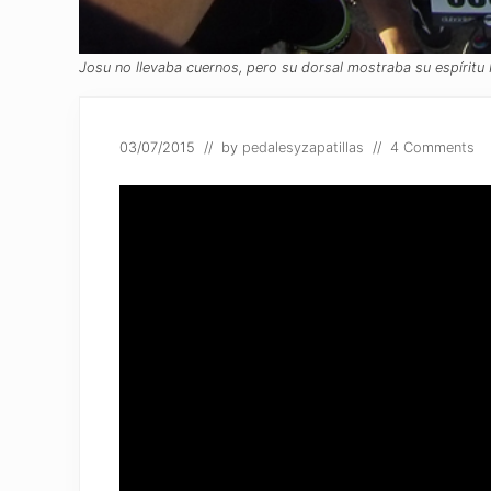
Josu no llevaba cuernos, pero su dorsal mostraba su espíritu H
03/07/2015
// by
pedalesyzapatillas
//
4 Comments