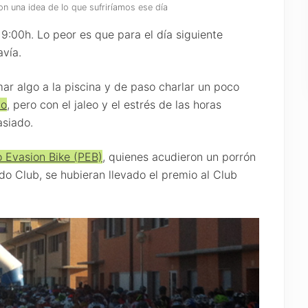
n una idea de lo que sufriríamos ese día
19:00h. Lo peor es que para el día siguiente
vía.
r algo a la piscina y de paso charlar un poco
no
, pero con el jaleo y el estrés de las horas
asiado.
o Evasion Bike (PEB)
, quienes acudieron un porrón
ido Club, se hubieran llevado el premio al Club