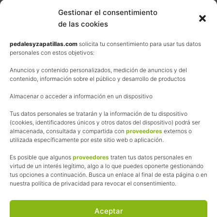
Contacta
Gestionar el consentimiento
de las cookies
Términos y condiciones de venta
Política de privacidad
pedalesyzapatillas.com
solicita tu consentimiento para usar tus datos
personales con estos objetivos:
Aviso Legal
Anuncios y contenido personalizados, medición de anuncios y del
Política de cookies
contenido, información sobre el público y desarrollo de productos
Uso de los contenidos del blog (CC)
Almacenar o acceder a información en un dispositivo
Tus datos personales se tratarán y la información de tu dispositivo
Afiliación
(cookies, identificadores únicos y otros datos del dispositivo) podrá ser
almacenada, consultada y compartida con
proveedores
externos o
La web de Pedalesyzapatillas utiliza programas de afiliación.
utilizada específicamente por este sitio web o aplicación.
¿Qué significa esto?
Cuando recomiendo algún producto, pongo enlaces a tiendas
Es posible que algunos
proveedores
traten tus datos personales en
online que utilizo y, por cada compra que realizas, me llevo
virtud de un interés legítimo, algo a lo que puedes oponerte gestionando
tus opciones a continuación. Busca un enlace al final de esta página o en
una comisión sin que a ti te cueste más dinero.
nuestra política de privacidad para revocar el consentimiento.
Esas comisiones me permiten seguir manteniendo esta web,
pagar el alojamiento, el dominio y, lo que es más importante,
las inscripciones a muchas de las marchas para después
Aceptar