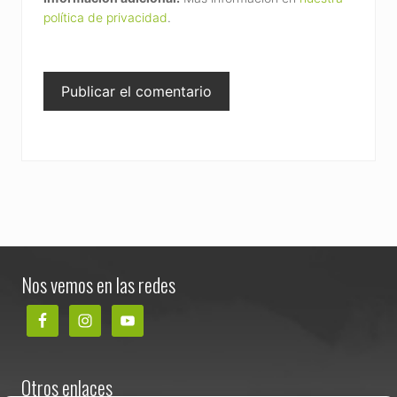
política de privacidad
.
Footer
Nos vemos en las redes
Otros enlaces