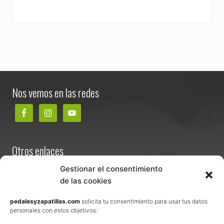
Footer
Nos vemos en las redes
Otros enlaces
Contacta
Gestionar el consentimiento
de las cookies
Términos y condiciones de venta
Política de privacidad
pedalesyzapatillas.com
solicita tu consentimiento para usar tus datos
personales con estos objetivos:
Aviso Legal