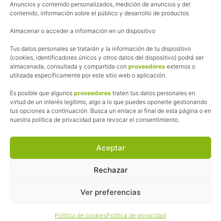
Anuncios y contenido personalizados, medición de anuncios y del
Política de cookies
contenido, información sobre el público y desarrollo de productos
Uso de los contenidos del blog (CC)
Almacenar o acceder a información en un dispositivo
Tus datos personales se tratarán y la información de tu dispositivo
Afiliación
(cookies, identificadores únicos y otros datos del dispositivo) podrá ser
almacenada, consultada y compartida con
proveedores
externos o
La web de Pedalesyzapatillas utiliza programas de afiliación.
utilizada específicamente por este sitio web o aplicación.
¿Qué significa esto?
Cuando recomiendo algún producto, pongo enlaces a tiendas
Es posible que algunos
proveedores
traten tus datos personales en
online que utilizo y, por cada compra que realizas, me llevo
virtud de un interés legítimo, algo a lo que puedes oponerte gestionando
tus opciones a continuación. Busca un enlace al final de esta página o en
una comisión sin que a ti te cueste más dinero.
nuestra política de privacidad para revocar el consentimiento.
Esas comisiones me permiten seguir manteniendo esta web,
pagar el alojamiento, el dominio y, lo que es más importante,
las inscripciones a muchas de las marchas para después
Aceptar
poder enseñaroslas.
Siempre escribo sobre productos y tiendas que he probado
Rechazar
por lo que podréis leer lo bueno y lo malo.
Ver preferencias
© 2026 ·
Pedales y Zapatillas
· Todos los derechos reservados ·
Política de cookies
Política de privacidad