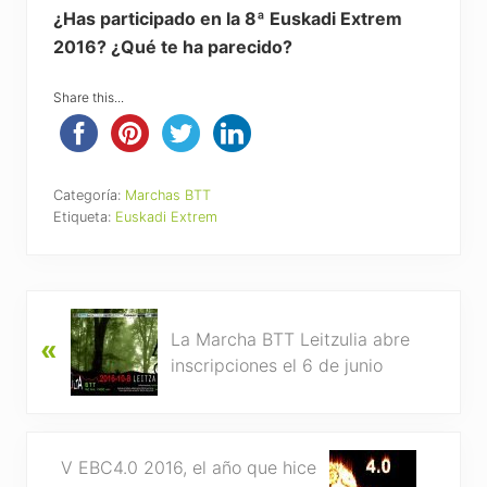
¿Has participado en la 8ª Euskadi Extrem
2016? ¿Qué te ha parecido?
Share this...
Categoría:
Marchas BTT
Etiqueta:
Euskadi Extrem
P
La Marcha BTT Leitzulia abre
«
r
inscripciones el 6 de junio
e
v
i
o
N
V EBC4.0 2016, el año que hice
u