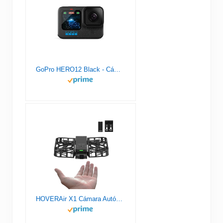
GoPro HERO12 Black - Cámara de acción a Prueba de Agua con Video 5.3K60 Ultra HD, Fotos de 27MP, HDR, Sensor de Imagen de 1/1.9", transmisión en Vivo, cámara Web, estabilización
HOVERAir X1 Cámara Autónoma Voladora, Dron de Bolsillo con Video HDR, Despegue de la Palma, Rutas de Vuelo Inteligentes, Modo Sígueme, Cámara de Acción con Control Manos Libres, Negro (Combo)