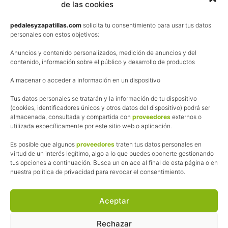
de las cookies
Términos y condiciones de venta
Política de privacidad
pedalesyzapatillas.com
solicita tu consentimiento para usar tus datos
personales con estos objetivos:
Aviso Legal
Anuncios y contenido personalizados, medición de anuncios y del
Política de cookies
contenido, información sobre el público y desarrollo de productos
Uso de los contenidos del blog (CC)
Almacenar o acceder a información en un dispositivo
Afiliación
Tus datos personales se tratarán y la información de tu dispositivo
(cookies, identificadores únicos y otros datos del dispositivo) podrá ser
almacenada, consultada y compartida con
proveedores
externos o
La web de Pedalesyzapatillas utiliza programas de afiliación.
utilizada específicamente por este sitio web o aplicación.
¿Qué significa esto?
Cuando recomiendo algún producto, pongo enlaces a tiendas
Es posible que algunos
proveedores
traten tus datos personales en
online que utilizo y, por cada compra que realizas, me llevo
virtud de un interés legítimo, algo a lo que puedes oponerte gestionando
tus opciones a continuación. Busca un enlace al final de esta página o en
una comisión sin que a ti te cueste más dinero.
nuestra política de privacidad para revocar el consentimiento.
Esas comisiones me permiten seguir manteniendo esta web,
pagar el alojamiento, el dominio y, lo que es más importante,
las inscripciones a muchas de las marchas para después
Aceptar
poder enseñaroslas.
Siempre escribo sobre productos y tiendas que he probado
Rechazar