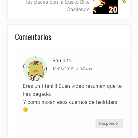
»
e
las paces con la Eusko Bike
s
x
Challenge
P
t
o
P
s
Reader
o
Comentarios
t
s
Interactions
:
t
:
Rau li to
10/06/2016 at 9:04 am
Eres un titán!!!! Buen vídeo resumen que te
has pegado.
Y como molan esos cuernos de hellriders
Responder