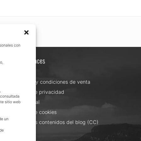
rsonales con
Otros enlaces
o,
Contacta
Términos y condiciones de venta
,
Política de privacidad
, consultada
Aviso Legal
te sitio web
Política de cookies
de un
Uso de los contenidos del blog (CC)
 de