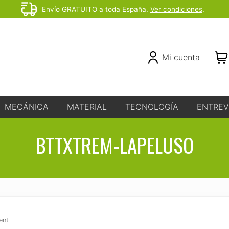
Envío GRATUITO a toda España.
Ver condiciones
.
Before
Header
Header
Mi cuenta
Right
MECÁNICA
MATERIAL
TECNOLOGÍA
ENTREV
BTTXTREM-LAPELUSO
ent