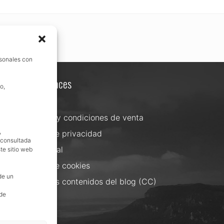
rsonales con
Otros enlaces
o,
Contacta
Términos y condiciones de venta
,
Política de privacidad
, consultada
Aviso Legal
te sitio web
Política de cookies
de un
Uso de los contenidos del blog (CC)
 de