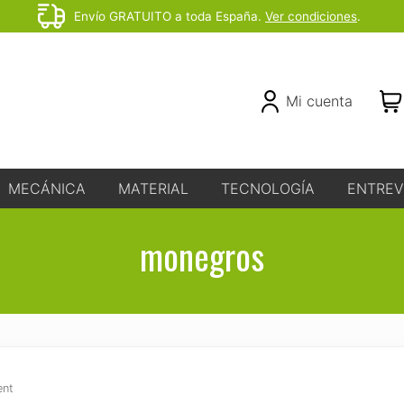
Envío GRATUITO a toda España.
Ver condiciones
.
Before
Header
Header
Mi cuenta
Right
MECÁNICA
MATERIAL
TECNOLOGÍA
ENTREV
monegros
ent