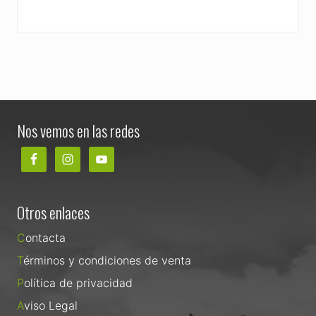
Footer
Nos vemos en las redes
Otros enlaces
Contacta
Términos y condiciones de venta
Política de privacidad
Aviso Legal