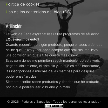
Política de cookies
Uso de los contenidos del blog (CC)
Afiliación
La web de Pedalesyzapatillas utiliza programas de afiliación.
¿Qué significa esto?
Cuando recomiendo algún producto, pongo enlaces a tiendas
online que utilizo y, por cada compra que realizas, me llevo
una comisión sin que a ti te cueste más dinero.
Esas comisiones me permiten seguir manteniendo esta web,
pagar el alojamiento, el dominio y, lo que es más importante,
las inscripciones a muchas de las marchas para después
poder enseñaroslas.
Siempre escribo sobre productos y tiendas que he probado
por lo que podréis leer lo bueno y lo malo.
© 2026 ·
Pedales y Zapatillas
· Todos los derechos reservados ·