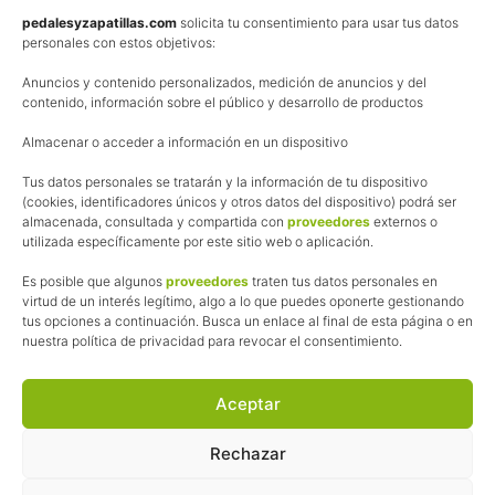
Política de privacidad
pedalesyzapatillas.com
solicita tu consentimiento para usar tus datos
personales con estos objetivos:
Aviso Legal
Anuncios y contenido personalizados, medición de anuncios y del
Política de cookies
contenido, información sobre el público y desarrollo de productos
Uso de los contenidos del blog (CC)
Almacenar o acceder a información en un dispositivo
Tus datos personales se tratarán y la información de tu dispositivo
Afiliación
(cookies, identificadores únicos y otros datos del dispositivo) podrá ser
almacenada, consultada y compartida con
proveedores
externos o
La web de Pedalesyzapatillas utiliza programas de afiliación.
utilizada específicamente por este sitio web o aplicación.
¿Qué significa esto?
Cuando recomiendo algún producto, pongo enlaces a tiendas
Es posible que algunos
proveedores
traten tus datos personales en
online que utilizo y, por cada compra que realizas, me llevo
virtud de un interés legítimo, algo a lo que puedes oponerte gestionando
tus opciones a continuación. Busca un enlace al final de esta página o en
una comisión sin que a ti te cueste más dinero.
nuestra política de privacidad para revocar el consentimiento.
Esas comisiones me permiten seguir manteniendo esta web,
pagar el alojamiento, el dominio y, lo que es más importante,
las inscripciones a muchas de las marchas para después
Aceptar
poder enseñaroslas.
Siempre escribo sobre productos y tiendas que he probado
Rechazar
por lo que podréis leer lo bueno y lo malo.