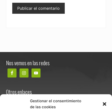
Footer
Nos vemos en las redes
Otros enlaces
Contacta
Gestionar el consentimiento
de las cookies
Términos y condiciones de venta