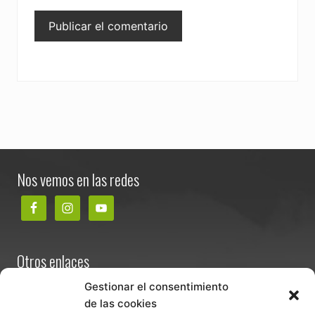
Footer
Nos vemos en las redes
Otros enlaces
Contacta
Gestionar el consentimiento
de las cookies
Términos y condiciones de venta