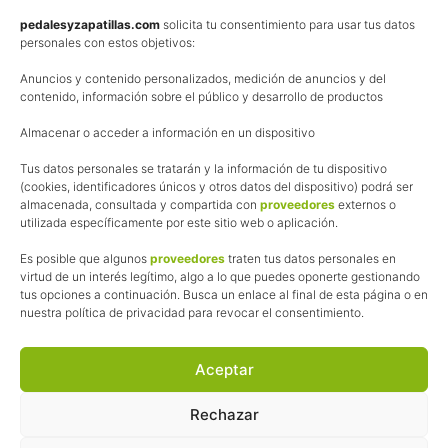
Política de privacidad
pedalesyzapatillas.com
solicita tu consentimiento para usar tus datos
personales con estos objetivos:
Aviso Legal
Anuncios y contenido personalizados, medición de anuncios y del
Política de cookies
contenido, información sobre el público y desarrollo de productos
Uso de los contenidos del blog (CC)
Almacenar o acceder a información en un dispositivo
Tus datos personales se tratarán y la información de tu dispositivo
Afiliación
(cookies, identificadores únicos y otros datos del dispositivo) podrá ser
almacenada, consultada y compartida con
proveedores
externos o
La web de Pedalesyzapatillas utiliza programas de afiliación.
utilizada específicamente por este sitio web o aplicación.
¿Qué significa esto?
Cuando recomiendo algún producto, pongo enlaces a tiendas
Es posible que algunos
proveedores
traten tus datos personales en
online que utilizo y, por cada compra que realizas, me llevo
virtud de un interés legítimo, algo a lo que puedes oponerte gestionando
tus opciones a continuación. Busca un enlace al final de esta página o en
una comisión sin que a ti te cueste más dinero.
nuestra política de privacidad para revocar el consentimiento.
Esas comisiones me permiten seguir manteniendo esta web,
pagar el alojamiento, el dominio y, lo que es más importante,
las inscripciones a muchas de las marchas para después
Aceptar
poder enseñaroslas.
Siempre escribo sobre productos y tiendas que he probado
Rechazar
por lo que podréis leer lo bueno y lo malo.