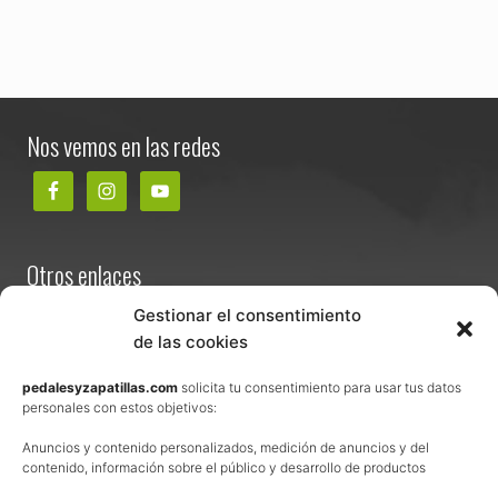
Footer
Nos vemos en las redes
Otros enlaces
Contacta
Gestionar el consentimiento
de las cookies
Términos y condiciones de venta
Política de privacidad
pedalesyzapatillas.com
solicita tu consentimiento para usar tus datos
personales con estos objetivos:
Aviso Legal
Anuncios y contenido personalizados, medición de anuncios y del
Política de cookies
contenido, información sobre el público y desarrollo de productos
Uso de los contenidos del blog (CC)