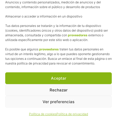
Anuncios y contenido personalizados, medición de anuncios y del
Política de cookies
contenido, información sobre el público y desarrollo de productos
Uso de los contenidos del blog (CC)
Almacenar o acceder a información en un dispositivo
Tus datos personales se tratarán y la información de tu dispositivo
Afiliación
(cookies, identificadores únicos y otros datos del dispositivo) podrá ser
almacenada, consultada y compartida con
proveedores
externos o
La web de Pedalesyzapatillas utiliza programas de afiliación.
utilizada específicamente por este sitio web o aplicación.
¿Qué significa esto?
Cuando recomiendo algún producto, pongo enlaces a tiendas
Es posible que algunos
proveedores
traten tus datos personales en
online que utilizo y, por cada compra que realizas, me llevo
virtud de un interés legítimo, algo a lo que puedes oponerte gestionando
tus opciones a continuación. Busca un enlace al final de esta página o en
una comisión sin que a ti te cueste más dinero.
nuestra política de privacidad para revocar el consentimiento.
Esas comisiones me permiten seguir manteniendo esta web,
pagar el alojamiento, el dominio y, lo que es más importante,
las inscripciones a muchas de las marchas para después
Aceptar
poder enseñaroslas.
Siempre escribo sobre productos y tiendas que he probado
Rechazar
por lo que podréis leer lo bueno y lo malo.
Ver preferencias
© 2026 ·
Pedales y Zapatillas
· Todos los derechos reservados ·
Política de cookies
Política de privacidad