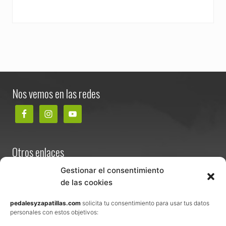
Footer
Nos vemos en las redes
Otros enlaces
Contacta
Gestionar el consentimiento
de las cookies
Términos y condiciones de venta
Política de privacidad
pedalesyzapatillas.com
solicita tu consentimiento para usar tus datos
personales con estos objetivos:
Aviso Legal