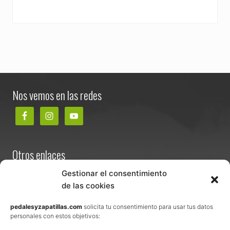
Footer
Nos vemos en las redes
Otros enlaces
Contacta
Gestionar el consentimiento
de las cookies
Términos y condiciones de venta
Política de privacidad
pedalesyzapatillas.com
solicita tu consentimiento para usar tus datos
personales con estos objetivos:
Aviso Legal