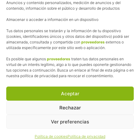
Anuncios y contenido personalizados, medición de anuncios y del
Política de cookies
contenido, información sobre el público y desarrollo de productos
Uso de los contenidos del blog (CC)
Almacenar o acceder a información en un dispositivo
Tus datos personales se tratarán y la información de tu dispositivo
Afiliación
(cookies, identificadores únicos y otros datos del dispositivo) podrá ser
almacenada, consultada y compartida con
proveedores
externos o
La web de Pedalesyzapatillas utiliza programas de afiliación.
utilizada específicamente por este sitio web o aplicación.
¿Qué significa esto?
Cuando recomiendo algún producto, pongo enlaces a tiendas
Es posible que algunos
proveedores
traten tus datos personales en
online que utilizo y, por cada compra que realizas, me llevo
virtud de un interés legítimo, algo a lo que puedes oponerte gestionando
tus opciones a continuación. Busca un enlace al final de esta página o en
una comisión sin que a ti te cueste más dinero.
nuestra política de privacidad para revocar el consentimiento.
Esas comisiones me permiten seguir manteniendo esta web,
pagar el alojamiento, el dominio y, lo que es más importante,
las inscripciones a muchas de las marchas para después
Aceptar
poder enseñaroslas.
Siempre escribo sobre productos y tiendas que he probado
Rechazar
por lo que podréis leer lo bueno y lo malo.
Ver preferencias
© 2026 ·
Pedales y Zapatillas
· Todos los derechos reservados ·
Política de cookies
Política de privacidad