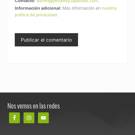
Contacto:
admin@pedalesyzapatillas.com
.
Información adicional:
Más información en
nuestra
política de privacidad
.
Footer
Nos vemos en las redes