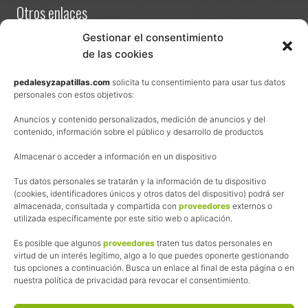
Otros enlaces
Contacta
Gestionar el consentimiento
de las cookies
Términos y condiciones de venta
Política de privacidad
pedalesyzapatillas.com
solicita tu consentimiento para usar tus datos
personales con estos objetivos:
Aviso Legal
Anuncios y contenido personalizados, medición de anuncios y del
Política de cookies
contenido, información sobre el público y desarrollo de productos
Uso de los contenidos del blog (CC)
Almacenar o acceder a información en un dispositivo
Tus datos personales se tratarán y la información de tu dispositivo
Afiliación
(cookies, identificadores únicos y otros datos del dispositivo) podrá ser
almacenada, consultada y compartida con
proveedores
externos o
La web de Pedalesyzapatillas utiliza programas de afiliación.
utilizada específicamente por este sitio web o aplicación.
¿Qué significa esto?
Cuando recomiendo algún producto, pongo enlaces a tiendas
Es posible que algunos
proveedores
traten tus datos personales en
online que utilizo y, por cada compra que realizas, me llevo
virtud de un interés legítimo, algo a lo que puedes oponerte gestionando
tus opciones a continuación. Busca un enlace al final de esta página o en
una comisión sin que a ti te cueste más dinero.
nuestra política de privacidad para revocar el consentimiento.
Esas comisiones me permiten seguir manteniendo esta web,
pagar el alojamiento, el dominio y, lo que es más importante,