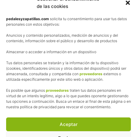
de las cookies
Términos y condiciones de venta
Política de privacidad
pedalesyzapatillas.com
solicita tu consentimiento para usar tus datos
personales con estos objetivos:
Aviso Legal
Anuncios y contenido personalizados, medición de anuncios y del
Política de cookies
contenido, información sobre el público y desarrollo de productos
Uso de los contenidos del blog (CC)
Almacenar o acceder a información en un dispositivo
Tus datos personales se tratarán y la información de tu dispositivo
Afiliación
(cookies, identificadores únicos y otros datos del dispositivo) podrá ser
almacenada, consultada y compartida con
proveedores
externos o
La web de Pedalesyzapatillas utiliza programas de afiliación.
utilizada específicamente por este sitio web o aplicación.
¿Qué significa esto?
Cuando recomiendo algún producto, pongo enlaces a tiendas
Es posible que algunos
proveedores
traten tus datos personales en
online que utilizo y, por cada compra que realizas, me llevo
virtud de un interés legítimo, algo a lo que puedes oponerte gestionando
tus opciones a continuación. Busca un enlace al final de esta página o en
una comisión sin que a ti te cueste más dinero.
nuestra política de privacidad para revocar el consentimiento.
Esas comisiones me permiten seguir manteniendo esta web,
pagar el alojamiento, el dominio y, lo que es más importante,
las inscripciones a muchas de las marchas para después
Aceptar
poder enseñaroslas.
Siempre escribo sobre productos y tiendas que he probado