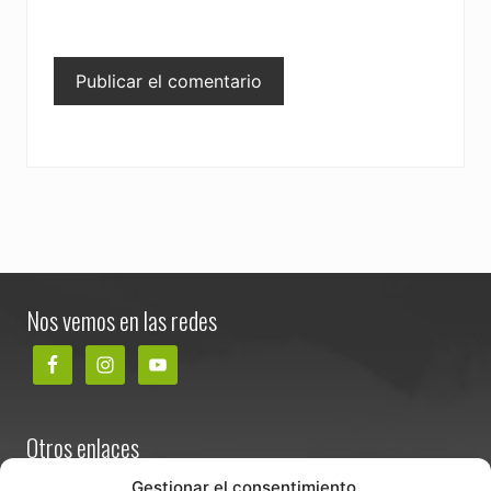
Footer
Nos vemos en las redes
Otros enlaces
Contacta
Gestionar el consentimiento