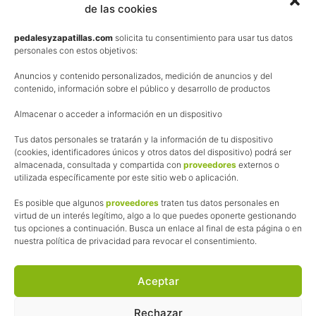
de las cookies
Términos y condiciones de venta
Política de privacidad
pedalesyzapatillas.com
solicita tu consentimiento para usar tus datos
personales con estos objetivos:
Aviso Legal
Anuncios y contenido personalizados, medición de anuncios y del
Política de cookies
contenido, información sobre el público y desarrollo de productos
Uso de los contenidos del blog (CC)
Almacenar o acceder a información en un dispositivo
Tus datos personales se tratarán y la información de tu dispositivo
Afiliación
(cookies, identificadores únicos y otros datos del dispositivo) podrá ser
almacenada, consultada y compartida con
proveedores
externos o
La web de Pedalesyzapatillas utiliza programas de afiliación.
utilizada específicamente por este sitio web o aplicación.
¿Qué significa esto?
Cuando recomiendo algún producto, pongo enlaces a tiendas
Es posible que algunos
proveedores
traten tus datos personales en
online que utilizo y, por cada compra que realizas, me llevo
virtud de un interés legítimo, algo a lo que puedes oponerte gestionando
tus opciones a continuación. Busca un enlace al final de esta página o en
una comisión sin que a ti te cueste más dinero.
nuestra política de privacidad para revocar el consentimiento.
Esas comisiones me permiten seguir manteniendo esta web,
pagar el alojamiento, el dominio y, lo que es más importante,
las inscripciones a muchas de las marchas para después
Aceptar
poder enseñaroslas.
Siempre escribo sobre productos y tiendas que he probado
Rechazar