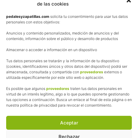
de las cookies
Términos y condiciones de venta
Política de privacidad
pedalesyzapatillas.com
solicita tu consentimiento para usar tus datos
personales con estos objetivos:
Aviso Legal
Anuncios y contenido personalizados, medición de anuncios y del
Política de cookies
contenido, información sobre el público y desarrollo de productos
Uso de los contenidos del blog (CC)
Almacenar o acceder a información en un dispositivo
Tus datos personales se tratarán y la información de tu dispositivo
Afiliación
(cookies, identificadores únicos y otros datos del dispositivo) podrá ser
almacenada, consultada y compartida con
proveedores
externos o
La web de Pedalesyzapatillas utiliza programas de afiliación.
utilizada específicamente por este sitio web o aplicación.
¿Qué significa esto?
Cuando recomiendo algún producto, pongo enlaces a tiendas
Es posible que algunos
proveedores
traten tus datos personales en
online que utilizo y, por cada compra que realizas, me llevo
virtud de un interés legítimo, algo a lo que puedes oponerte gestionando
tus opciones a continuación. Busca un enlace al final de esta página o en
una comisión sin que a ti te cueste más dinero.
nuestra política de privacidad para revocar el consentimiento.
Esas comisiones me permiten seguir manteniendo esta web,
pagar el alojamiento, el dominio y, lo que es más importante,
las inscripciones a muchas de las marchas para después
Aceptar
poder enseñaroslas.
Siempre escribo sobre productos y tiendas que he probado
Rechazar