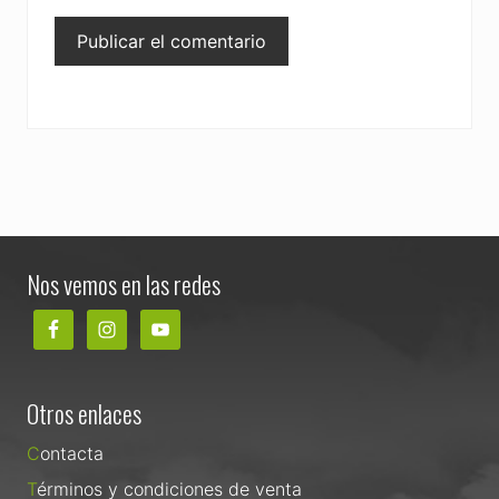
Footer
Nos vemos en las redes
Otros enlaces
Contacta
Términos y condiciones de venta