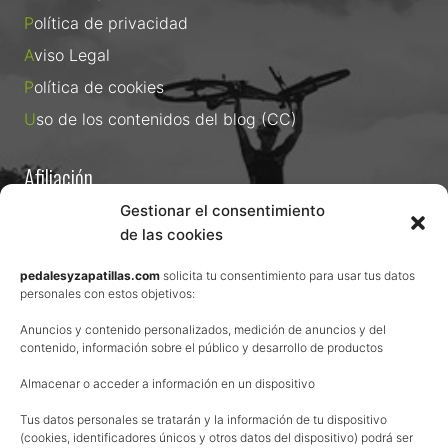
Política de privacidad
Aviso Legal
Política de cookies
Uso de los contenidos del blog (CC)
Afiliación
Gestionar el consentimiento
La web de Pedalesyzapatillas utiliza programas de afiliación.
¿Qué significa esto?
de las cookies
Cuando recomiendo algún producto, pongo enlaces a tiendas
online que utilizo y, por cada compra que realizas, me llevo
pedalesyzapatillas.com
solicita tu consentimiento para usar tus datos
personales con estos objetivos:
una comisión sin que a ti te cueste más dinero.
Esas comisiones me permiten seguir manteniendo esta web,
Anuncios y contenido personalizados, medición de anuncios y del
pagar el alojamiento, el dominio y, lo que es más importante,
contenido, información sobre el público y desarrollo de productos
las inscripciones a muchas de las marchas para después
Almacenar o acceder a información en un dispositivo
poder enseñaroslas.
Siempre escribo sobre productos y tiendas que he probado
Tus datos personales se tratarán y la información de tu dispositivo
por lo que podréis leer lo bueno y lo malo.
(cookies, identificadores únicos y otros datos del dispositivo) podrá ser