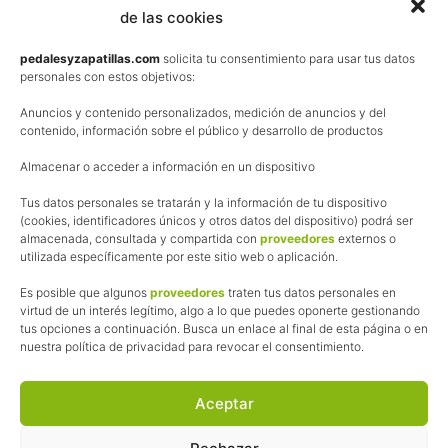
de las cookies
Términos y condiciones de venta
Política de privacidad
pedalesyzapatillas.com
solicita tu consentimiento para usar tus datos
personales con estos objetivos:
Aviso Legal
Anuncios y contenido personalizados, medición de anuncios y del
Política de cookies
contenido, información sobre el público y desarrollo de productos
Uso de los contenidos del blog (CC)
Almacenar o acceder a información en un dispositivo
Tus datos personales se tratarán y la información de tu dispositivo
Afiliación
(cookies, identificadores únicos y otros datos del dispositivo) podrá ser
almacenada, consultada y compartida con
proveedores
externos o
La web de Pedalesyzapatillas utiliza programas de afiliación.
utilizada específicamente por este sitio web o aplicación.
¿Qué significa esto?
Cuando recomiendo algún producto, pongo enlaces a tiendas
Es posible que algunos
proveedores
traten tus datos personales en
online que utilizo y, por cada compra que realizas, me llevo
virtud de un interés legítimo, algo a lo que puedes oponerte gestionando
tus opciones a continuación. Busca un enlace al final de esta página o en
una comisión sin que a ti te cueste más dinero.
nuestra política de privacidad para revocar el consentimiento.
Esas comisiones me permiten seguir manteniendo esta web,
pagar el alojamiento, el dominio y, lo que es más importante,
las inscripciones a muchas de las marchas para después
Aceptar
poder enseñaroslas.
Siempre escribo sobre productos y tiendas que he probado