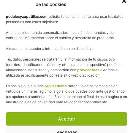
de las cookies
Términos y condiciones de venta
Política de privacidad
pedalesyzapatillas.com
solicita tu consentimiento para usar tus datos
personales con estos objetivos:
Aviso Legal
Anuncios y contenido personalizados, medición de anuncios y del
Política de cookies
contenido, información sobre el público y desarrollo de productos
Uso de los contenidos del blog (CC)
Almacenar o acceder a información en un dispositivo
Tus datos personales se tratarán y la información de tu dispositivo
Afiliación
(cookies, identificadores únicos y otros datos del dispositivo) podrá ser
almacenada, consultada y compartida con
proveedores
externos o
La web de Pedalesyzapatillas utiliza programas de afiliación.
utilizada específicamente por este sitio web o aplicación.
¿Qué significa esto?
Cuando recomiendo algún producto, pongo enlaces a tiendas
Es posible que algunos
proveedores
traten tus datos personales en
online que utilizo y, por cada compra que realizas, me llevo
virtud de un interés legítimo, algo a lo que puedes oponerte gestionando
tus opciones a continuación. Busca un enlace al final de esta página o en
una comisión sin que a ti te cueste más dinero.
nuestra política de privacidad para revocar el consentimiento.
Esas comisiones me permiten seguir manteniendo esta web,
pagar el alojamiento, el dominio y, lo que es más importante,
las inscripciones a muchas de las marchas para después
Aceptar
poder enseñaroslas.
Siempre escribo sobre productos y tiendas que he probado
Rechazar