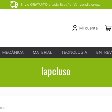
Envío GRATUITO a toda España.
Ver condiciones
.
Before
Header
Header
Mi cuenta
Right
MECÁNICA
MATERIAL
TECNOLOGÍA
ENTREV
lapeluso
ent