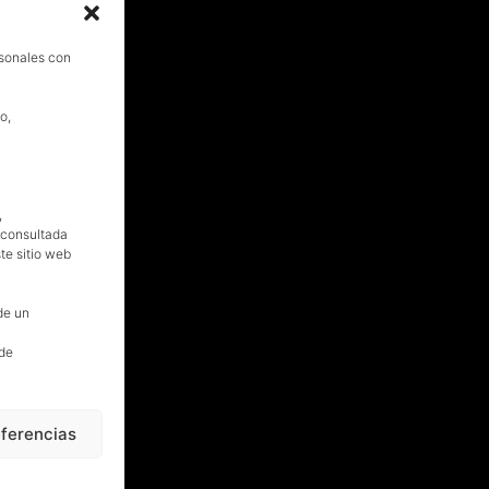
rsonales con
o,
,
, consultada
te sitio web
de un
 de
eferencias