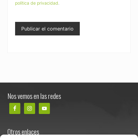
política de privacidad
.
Footer
Nos vemos en las redes
Otros enlaces