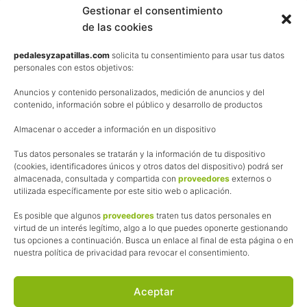
Contacta
Gestionar el consentimiento
de las cookies
Términos y condiciones de venta
Política de privacidad
pedalesyzapatillas.com
solicita tu consentimiento para usar tus datos
personales con estos objetivos:
Aviso Legal
Anuncios y contenido personalizados, medición de anuncios y del
Política de cookies
contenido, información sobre el público y desarrollo de productos
Uso de los contenidos del blog (CC)
Almacenar o acceder a información en un dispositivo
Tus datos personales se tratarán y la información de tu dispositivo
Afiliación
(cookies, identificadores únicos y otros datos del dispositivo) podrá ser
almacenada, consultada y compartida con
proveedores
externos o
La web de Pedalesyzapatillas utiliza programas de afiliación.
utilizada específicamente por este sitio web o aplicación.
¿Qué significa esto?
Cuando recomiendo algún producto, pongo enlaces a tiendas
Es posible que algunos
proveedores
traten tus datos personales en
online que utilizo y, por cada compra que realizas, me llevo
virtud de un interés legítimo, algo a lo que puedes oponerte gestionando
tus opciones a continuación. Busca un enlace al final de esta página o en
una comisión sin que a ti te cueste más dinero.
nuestra política de privacidad para revocar el consentimiento.
Esas comisiones me permiten seguir manteniendo esta web,
pagar el alojamiento, el dominio y, lo que es más importante,
las inscripciones a muchas de las marchas para después
Aceptar
poder enseñaroslas.