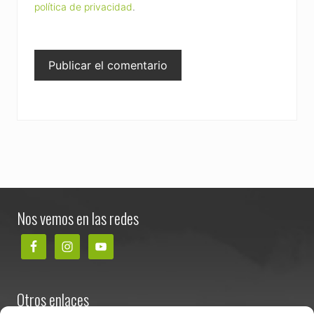
política de privacidad
.
Footer
Nos vemos en las redes
Otros enlaces