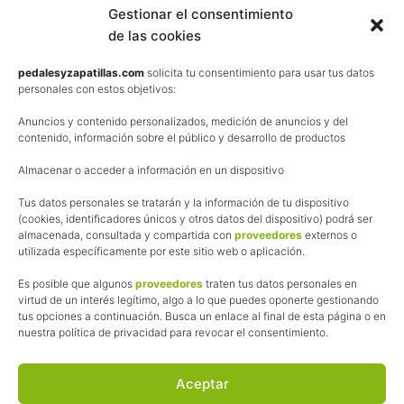
Contacta
Gestionar el consentimiento
de las cookies
Términos y condiciones de venta
Política de privacidad
pedalesyzapatillas.com
solicita tu consentimiento para usar tus datos
personales con estos objetivos:
Aviso Legal
Anuncios y contenido personalizados, medición de anuncios y del
Política de cookies
contenido, información sobre el público y desarrollo de productos
Uso de los contenidos del blog (CC)
Almacenar o acceder a información en un dispositivo
Tus datos personales se tratarán y la información de tu dispositivo
Afiliación
(cookies, identificadores únicos y otros datos del dispositivo) podrá ser
almacenada, consultada y compartida con
proveedores
externos o
La web de Pedalesyzapatillas utiliza programas de afiliación.
utilizada específicamente por este sitio web o aplicación.
¿Qué significa esto?
Cuando recomiendo algún producto, pongo enlaces a tiendas
Es posible que algunos
proveedores
traten tus datos personales en
online que utilizo y, por cada compra que realizas, me llevo
virtud de un interés legítimo, algo a lo que puedes oponerte gestionando
tus opciones a continuación. Busca un enlace al final de esta página o en
una comisión sin que a ti te cueste más dinero.
nuestra política de privacidad para revocar el consentimiento.
Esas comisiones me permiten seguir manteniendo esta web,
pagar el alojamiento, el dominio y, lo que es más importante,
las inscripciones a muchas de las marchas para después
Aceptar
poder enseñaroslas.