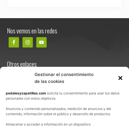
Footer
Nos vemos en las redes
Otros enlaces
Contacta
Gestionar el consentimiento
de las cookies
Términos y condiciones de venta
Política de privacidad
pedalesyzapatillas.com
solicita tu consentimiento para usar tus datos
personales con estos objetivos:
Aviso Legal
Anuncios y contenido personalizados, medición de anuncios y del
Política de cookies
contenido, información sobre el público y desarrollo de productos
Uso de los contenidos del blog (CC)
Almacenar o acceder a información en un dispositivo