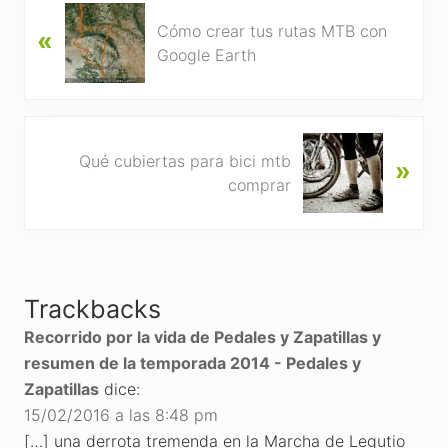
P
Cómo crear tus rutas MTB con
«
r
Google Earth
e
v
i
o
N
u
Qué cubiertas para bici mtb
»
e
s
comprar
x
P
t
o
P
s
Reader
o
t
s
Interactions
:
Trackbacks
t
:
Recorrido por la vida de Pedales y Zapatillas y
resumen de la temporada 2014 - Pedales y
Zapatillas
dice:
15/02/2016 a las 8:48 pm
[…] una derrota tremenda en la Marcha de Legutio