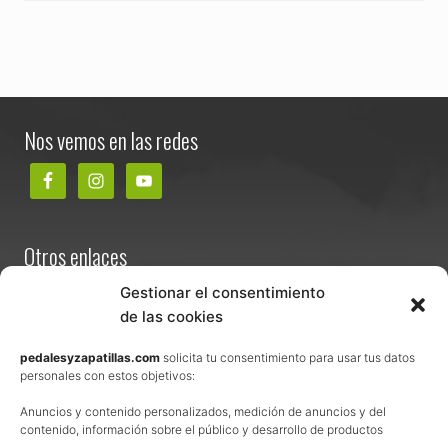
Footer
Nos vemos en las redes
Otros enlaces
Contacta
Gestionar el consentimiento
de las cookies
Términos y condiciones de venta
Política de privacidad
pedalesyzapatillas.com
solicita tu consentimiento para usar tus datos
personales con estos objetivos:
Aviso Legal
Anuncios y contenido personalizados, medición de anuncios y del
Política de cookies
contenido, información sobre el público y desarrollo de productos