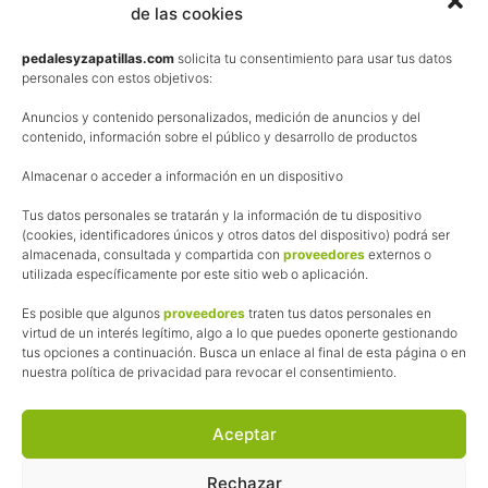
de las cookies
Términos y condiciones de venta
Política de privacidad
pedalesyzapatillas.com
solicita tu consentimiento para usar tus datos
personales con estos objetivos:
Aviso Legal
Anuncios y contenido personalizados, medición de anuncios y del
Política de cookies
contenido, información sobre el público y desarrollo de productos
Uso de los contenidos del blog (CC)
Almacenar o acceder a información en un dispositivo
Tus datos personales se tratarán y la información de tu dispositivo
Afiliación
(cookies, identificadores únicos y otros datos del dispositivo) podrá ser
almacenada, consultada y compartida con
proveedores
externos o
La web de Pedalesyzapatillas utiliza programas de afiliación.
utilizada específicamente por este sitio web o aplicación.
¿Qué significa esto?
Cuando recomiendo algún producto, pongo enlaces a tiendas
Es posible que algunos
proveedores
traten tus datos personales en
online que utilizo y, por cada compra que realizas, me llevo
virtud de un interés legítimo, algo a lo que puedes oponerte gestionando
tus opciones a continuación. Busca un enlace al final de esta página o en
una comisión sin que a ti te cueste más dinero.
nuestra política de privacidad para revocar el consentimiento.
Esas comisiones me permiten seguir manteniendo esta web,
pagar el alojamiento, el dominio y, lo que es más importante,
las inscripciones a muchas de las marchas para después
Aceptar
poder enseñaroslas.
Siempre escribo sobre productos y tiendas que he probado
Rechazar