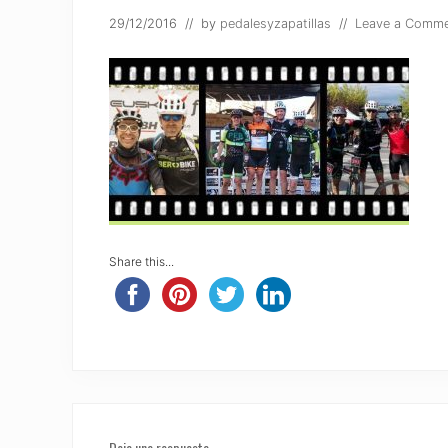
29/12/2016
// by
pedalesyzapatillas
//
Leave a Comm
Share this...
Reader
Deja una respuesta