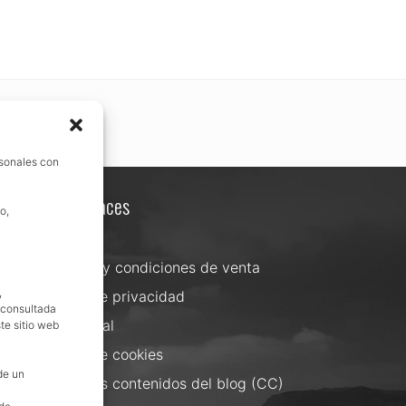
rsonales con
Otros enlaces
o,
Contacta
Términos y condiciones de venta
,
Política de privacidad
, consultada
Aviso Legal
te sitio web
Política de cookies
de un
Uso de los contenidos del blog (CC)