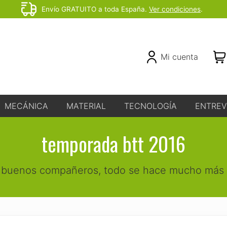
Envío GRATUITO a toda España.
Ver condiciones
.
Before
Header
Header
Mi cuenta
Right
MECÁNICA
MATERIAL
TECNOLOGÍA
ENTREV
temporada btt 2016
buenos compañeros, todo se hace mucho más f