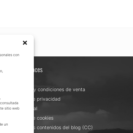
rsonales con
Otros enlaces
o,
Contacta
Términos y condiciones de venta
,
Política de privacidad
, consultada
Aviso Legal
te sitio web
Política de cookies
de un
Uso de los contenidos del blog (CC)