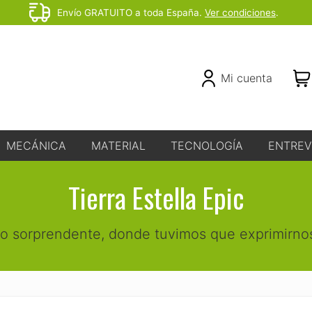
Envío GRATUITO a toda España.
Ver condiciones
.
Before
Header
Header
Mi cuenta
Right
MECÁNICA
MATERIAL
TECNOLOGÍA
ENTREV
Tierra Estella Epic
do sorprendente, donde tuvimos que exprimirno