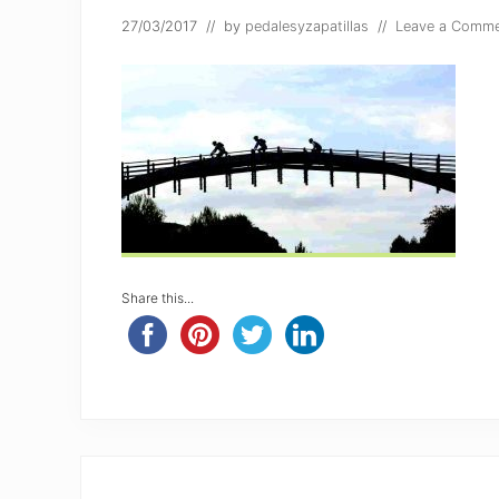
27/03/2017
// by
pedalesyzapatillas
//
Leave a Comm
Share this...
Reader