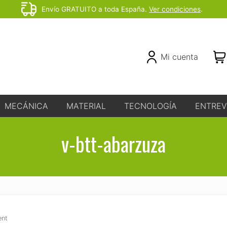
Envío GRATUITO a toda España.
Ver condiciones
.
Before
Header
Header
Mi cuenta
Right
MECÁNICA
MATERIAL
TECNOLOGÍA
ENTREV
v-btt-abarzuza
ent