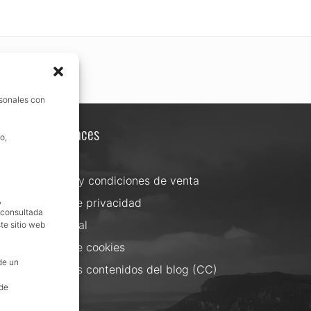
rsonales con
Otros enlaces
o,
Contacta
Términos y condiciones de venta
,
Política de privacidad
, consultada
Aviso Legal
te sitio web
Política de cookies
de un
Uso de los contenidos del blog (CC)
 de