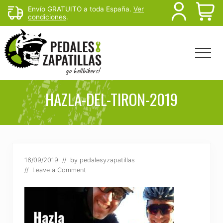
Menu
Skip
Skip
Envío GRATUITO a toda España.
Ver
B
condiciones
.
to
to
main
footer
H
content
Menu
Head
Righ
Rutas
de
HAZLA-DEL-TIRON-2019
mtb
y
senderismo
para
escapar
del
16/09/2019
// by
pedalesyzapatillas
sofá
//
Leave a Comment