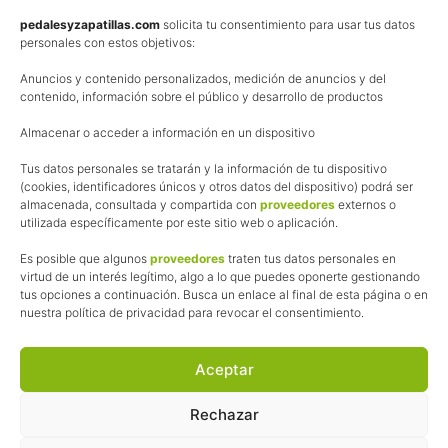
Política de privacidad
pedalesyzapatillas.com
solicita tu consentimiento para usar tus datos
personales con estos objetivos:
Aviso Legal
Anuncios y contenido personalizados, medición de anuncios y del
Política de cookies
contenido, información sobre el público y desarrollo de productos
Uso de los contenidos del blog (CC)
Almacenar o acceder a información en un dispositivo
Tus datos personales se tratarán y la información de tu dispositivo
Afiliación
(cookies, identificadores únicos y otros datos del dispositivo) podrá ser
almacenada, consultada y compartida con
proveedores
externos o
La web de Pedalesyzapatillas utiliza programas de afiliación.
utilizada específicamente por este sitio web o aplicación.
¿Qué significa esto?
Cuando recomiendo algún producto, pongo enlaces a tiendas
Es posible que algunos
proveedores
traten tus datos personales en
online que utilizo y, por cada compra que realizas, me llevo
virtud de un interés legítimo, algo a lo que puedes oponerte gestionando
tus opciones a continuación. Busca un enlace al final de esta página o en
una comisión sin que a ti te cueste más dinero.
nuestra política de privacidad para revocar el consentimiento.
Esas comisiones me permiten seguir manteniendo esta web,
pagar el alojamiento, el dominio y, lo que es más importante,
las inscripciones a muchas de las marchas para después
Aceptar
poder enseñaroslas.
Siempre escribo sobre productos y tiendas que he probado
Rechazar
por lo que podréis leer lo bueno y lo malo.