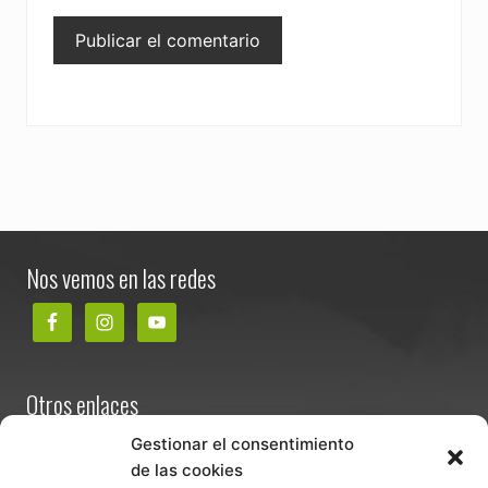
Footer
Nos vemos en las redes
Otros enlaces
Contacta
Gestionar el consentimiento
de las cookies
Términos y condiciones de venta