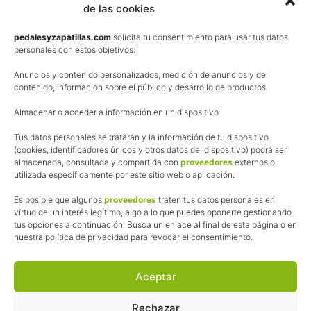
de las cookies
Términos y condiciones de venta
Política de privacidad
pedalesyzapatillas.com
solicita tu consentimiento para usar tus datos
personales con estos objetivos:
Aviso Legal
Anuncios y contenido personalizados, medición de anuncios y del
Política de cookies
contenido, información sobre el público y desarrollo de productos
Uso de los contenidos del blog (CC)
Almacenar o acceder a información en un dispositivo
Tus datos personales se tratarán y la información de tu dispositivo
Afiliación
(cookies, identificadores únicos y otros datos del dispositivo) podrá ser
almacenada, consultada y compartida con
proveedores
externos o
La web de Pedalesyzapatillas utiliza programas de afiliación.
utilizada específicamente por este sitio web o aplicación.
¿Qué significa esto?
Cuando recomiendo algún producto, pongo enlaces a tiendas
Es posible que algunos
proveedores
traten tus datos personales en
online que utilizo y, por cada compra que realizas, me llevo
virtud de un interés legítimo, algo a lo que puedes oponerte gestionando
tus opciones a continuación. Busca un enlace al final de esta página o en
una comisión sin que a ti te cueste más dinero.
nuestra política de privacidad para revocar el consentimiento.
Esas comisiones me permiten seguir manteniendo esta web,
pagar el alojamiento, el dominio y, lo que es más importante,
las inscripciones a muchas de las marchas para después
Aceptar
poder enseñaroslas.
Siempre escribo sobre productos y tiendas que he probado
Rechazar