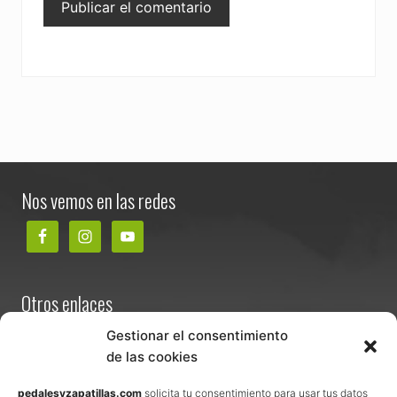
Footer
Nos vemos en las redes
Otros enlaces
Contacta
Gestionar el consentimiento
de las cookies
Términos y condiciones de venta
Política de privacidad
pedalesyzapatillas.com
solicita tu consentimiento para usar tus datos