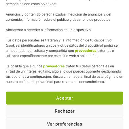
personales con estos objetivos:
Aviso Legal
Anuncios y contenido personalizados, medición de anuncios y del
Política de cookies
contenido, información sobre el público y desarrollo de productos
Uso de los contenidos del blog (CC)
Almacenar o acceder a información en un dispositivo
Tus datos personales se tratarán y la información de tu dispositivo
Afiliación
(cookies, identificadores únicos y otros datos del dispositivo) podrá ser
almacenada, consultada y compartida con
proveedores
externos o
La web de Pedalesyzapatillas utiliza programas de afiliación.
utilizada específicamente por este sitio web o aplicación.
¿Qué significa esto?
Cuando recomiendo algún producto, pongo enlaces a tiendas
Es posible que algunos
proveedores
traten tus datos personales en
online que utilizo y, por cada compra que realizas, me llevo
virtud de un interés legítimo, algo a lo que puedes oponerte gestionando
tus opciones a continuación. Busca un enlace al final de esta página o en
una comisión sin que a ti te cueste más dinero.
nuestra política de privacidad para revocar el consentimiento.
Esas comisiones me permiten seguir manteniendo esta web,
pagar el alojamiento, el dominio y, lo que es más importante,
las inscripciones a muchas de las marchas para después
Aceptar
poder enseñaroslas.
Siempre escribo sobre productos y tiendas que he probado
Rechazar
por lo que podréis leer lo bueno y lo malo.
Ver preferencias