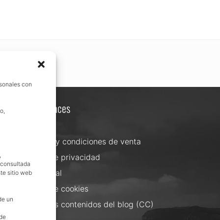
rsonales con
Otros enlaces
o,
Contacta
Términos y condiciones de venta
,
Política de privacidad
, consultada
Aviso Legal
te sitio web
Política de cookies
de un
Uso de los contenidos del blog (CC)
 de