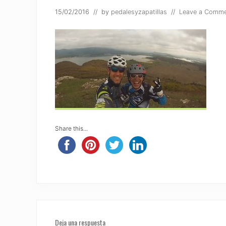
15/02/2016
// by
pedalesyzapatillas
//
Leave a Comm
Share this...
Reader
Deja una respuesta