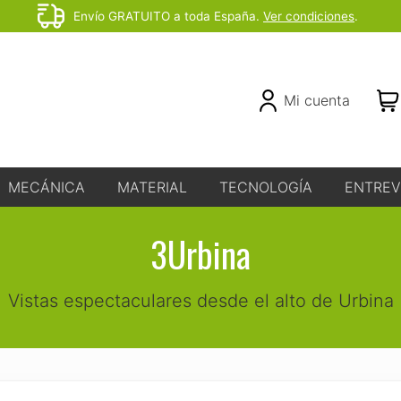
Envío GRATUITO a toda España.
Ver condiciones
.
Before
Header
Header
Mi cuenta
Right
MECÁNICA
MATERIAL
TECNOLOGÍA
ENTREV
3Urbina
Vistas espectaculares desde el alto de Urbina