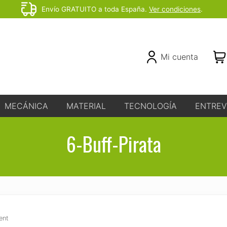
Envío GRATUITO a toda España.
Ver condiciones
.
Before
Header
Header
Mi cuenta
Right
MECÁNICA
MATERIAL
TECNOLOGÍA
ENTREV
6-Buff-Pirata
ent