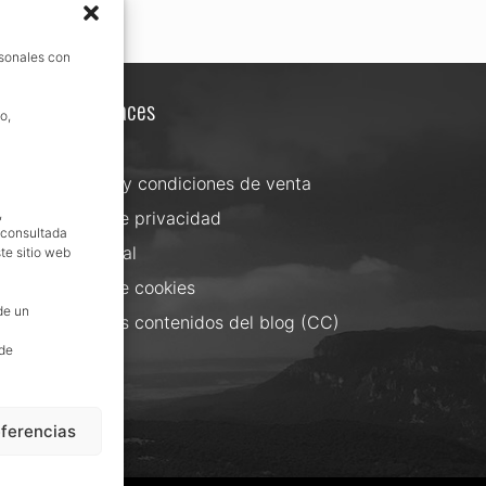
rsonales con
Otros enlaces
o,
Contacta
Términos y condiciones de venta
,
Política de privacidad
, consultada
Aviso Legal
te sitio web
Política de cookies
de un
Uso de los contenidos del blog (CC)
 de
eferencias