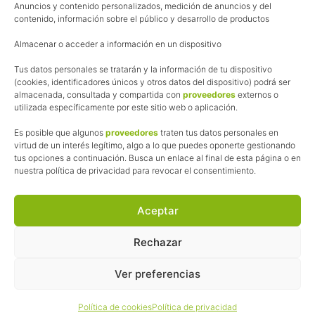
Anuncios y contenido personalizados, medición de anuncios y del
Política de cookies
contenido, información sobre el público y desarrollo de productos
Uso de los contenidos del blog (CC)
Almacenar o acceder a información en un dispositivo
Tus datos personales se tratarán y la información de tu dispositivo
Afiliación
(cookies, identificadores únicos y otros datos del dispositivo) podrá ser
almacenada, consultada y compartida con
proveedores
externos o
La web de Pedalesyzapatillas utiliza programas de afiliación.
utilizada específicamente por este sitio web o aplicación.
¿Qué significa esto?
Cuando recomiendo algún producto, pongo enlaces a tiendas
Es posible que algunos
proveedores
traten tus datos personales en
online que utilizo y, por cada compra que realizas, me llevo
virtud de un interés legítimo, algo a lo que puedes oponerte gestionando
tus opciones a continuación. Busca un enlace al final de esta página o en
una comisión sin que a ti te cueste más dinero.
nuestra política de privacidad para revocar el consentimiento.
Esas comisiones me permiten seguir manteniendo esta web,
pagar el alojamiento, el dominio y, lo que es más importante,
las inscripciones a muchas de las marchas para después
Aceptar
poder enseñaroslas.
Siempre escribo sobre productos y tiendas que he probado
Rechazar
por lo que podréis leer lo bueno y lo malo.
Ver preferencias
© 2026 ·
Pedales y Zapatillas
· Todos los derechos reservados ·
Política de cookies
Política de privacidad