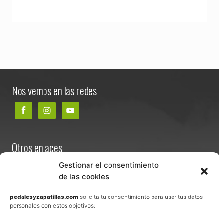
Footer
Nos vemos en las redes
Otros enlaces
Contacta
Gestionar el consentimiento
de las cookies
Términos y condiciones de venta
Política de privacidad
pedalesyzapatillas.com
solicita tu consentimiento para usar tus datos
personales con estos objetivos:
Aviso Legal