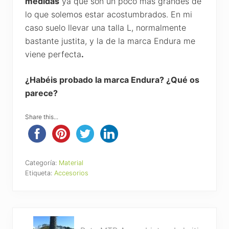
medidas
ya que son un poco más grandes de
lo que solemos estar acostumbrados. En mi
caso suelo llevar una talla L, normalmente
bastante justita, y la de la marca Endura me
viene perfecta
.
¿Habéis probado la marca Endura? ¿Qué os
parece?
Share this...
Categoría:
Material
Etiqueta:
Accesorios
P