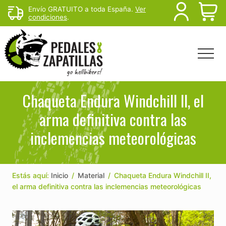
Menu
Skip
Skip
Skip
Envío GRATUITO a toda España.
Ver
B
condiciones
.
to
to
to
main
primary
footer
H
content
sidebar
Menu
Head
Righ
Rutas
de
Chaqueta Endura Windchill II, el
mtb
arma definitiva contra las
y
senderismo
inclemencias meteorológicas
para
escapar
del
sofá
Estás aquí:
Inicio
/
Material
/
Chaqueta Endura Windchill II,
el arma definitiva contra las inclemencias meteorológicas