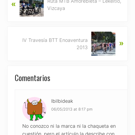
Ruta MTB Amorebieta – Lekeitio,
«
r
Vizcaya
e
v
i
o
N
u
IV Travesía BTT Enoaventura
»
e
s
2013
x
P
t
o
P
s
Reader
o
Comentarios
t
s
Interactions
:
t
:
Ibilbideak
06/05/2013 at 8:17 pm
No conozco ni la marca ni la chaqueta en
cuestión, pero el artículo la describe con